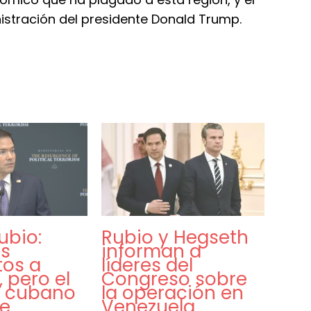
stración del presidente Donald Trump.
ubio:
Rubio y Hegseth
s
informan a
tos a
líderes del
, pero el
Congreso sobre
n cubano
la operación en
re
Venezuela