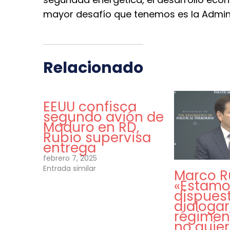
mayor desafío que tenemos es la Admini
Relacionado
EEUU confisca
segundo avión de
Maduro en RD,
Rubio supervisa
entrega
febrero 7, 2025
Entrada similar
Marco R
«Estamo
dispues
dialogar
régime
no quie