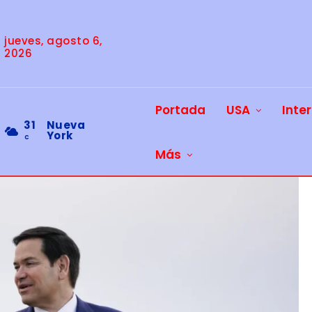
jueves, agosto 6,
2026
Portada
USA
Inte
31
Nueva
York
C
Más