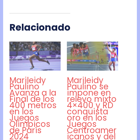
Relacionado
Marileidy
Marileidy
Paulino
Paulino se
Avanza a la
impone en
Final de los
relevo mixto
400 metros
4×400 y RD
en los
conquista
Juegos
oro en los
Olímpicos
Juegos
de París
Centroamer
2024
icanos y del