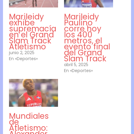
Marileidy
Marileidy
exhibe
Paulino
supremacía
corre hoy
en el Grand
los 400
Slam Track
metros, el
Atletismo
evento final
del Grand
junio 2, 2025
Slam Track
En «Deportes»
abril 5, 2025
En «Deportes»
Mundiales
de
Atletismo: