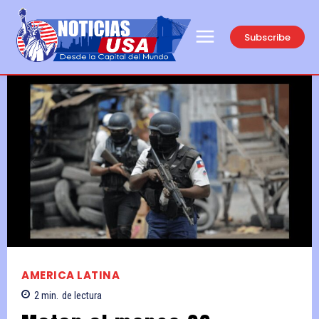
Subscribe
AMERICA LATINA
2
min.
de lectura