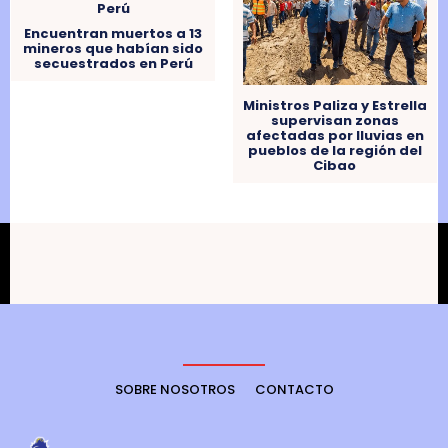
Encuentran muertos a 13
mineros que habían sido
secuestrados en Perú
Ministros Paliza y Estrella
supervisan zonas
afectadas por lluvias en
pueblos de la región del
Cibao
SOBRE NOSOTROS
CONTACTO