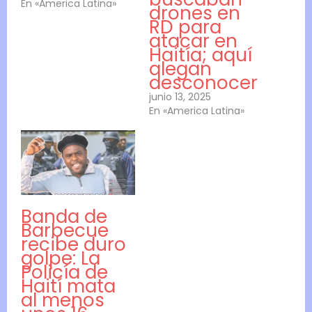
En «America Latina»
drones en
RD para
atacar en
Haitía; aquí
alegan
desconocer
junio 13, 2025
En «America Latina»
Banda de
Barbecue
recibe duro
golpe: La
Policía de
Haití mata
al menos