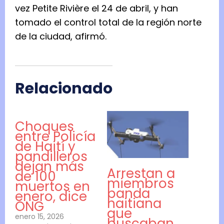
vez Petite Rivière el 24 de abril, y han
tomado el control total de la región norte
de la ciudad, afirmó.
Relacionado
Choques
entre Policía
de Haití y
pandilleros
dejan más
Arrestan a
de 100
miembros
muertos en
banda
enero, dice
haitiana
ONG
que
enero 15, 2026
buscaban