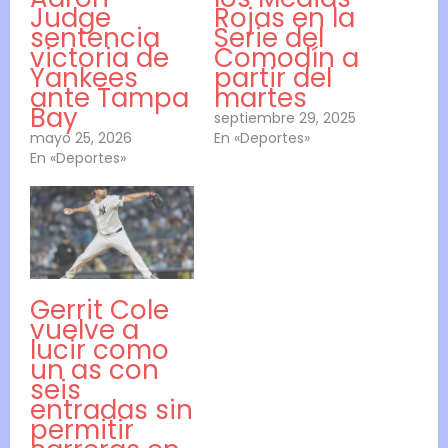
Judge
Rojas en la
sentencia
Serie del
victoria de
Comodín a
Yankees
partir del
ante Tampa
martes
Bay
septiembre 29, 2025
mayo 25, 2026
En «Deportes»
En «Deportes»
Gerrit Cole
vuelve a
lucir como
un as con
seis
entradas sin
permitir