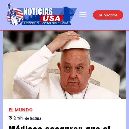
Subscribe
EL MUNDO
2
min.
de lectura