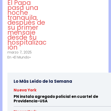
El Papa
pasa una
noche
tranquila,
después de
su primer
mensaje
desde su
hospitalizac
ión
marzo 7, 2025
En «El Mundo»
Lo Más Leído de la Semana
Nueva York
PN instala agregado policial en cuartel de
Providencia-USA