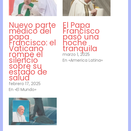
Nuevo parte
El Papa
médico del
Francisco
papa
pasó una
Francisco: el
noche
Vaticano
tranquila
rompe el
marzo 1, 2025
silencio
En «America Latina»
sobre su
estado de
salud
febrero 17, 2025
En «El Mundo»