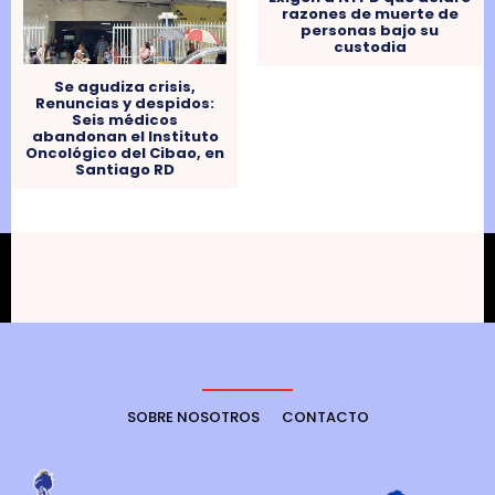
razones de muerte de
personas bajo su
custodia
Se agudiza crisis,
Renuncias y despidos:
Seis médicos
abandonan el Instituto
Oncológico del Cibao, en
Santiago RD
SOBRE NOSOTROS
CONTACTO