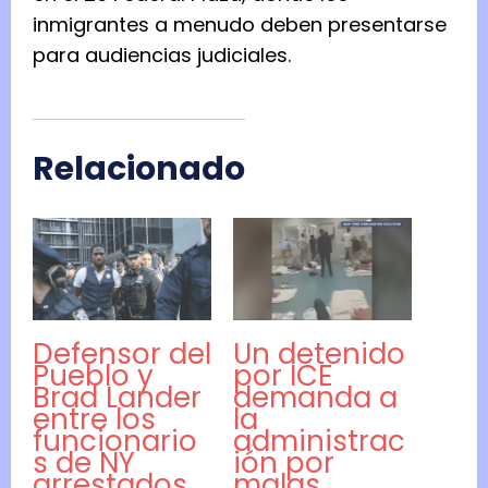
inmigrantes a menudo deben presentarse
para audiencias judiciales.
Relacionado
Defensor del
Un detenido
Pueblo y
por ICE
Brad Lander
demanda a
entre los
la
funcionario
administrac
s de NY
ión por
arrestados
malas