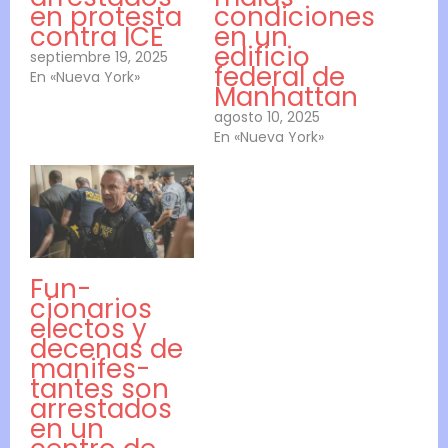
en protesta
condiciones
contra ICE
en un
edificio
septiembre 19, 2025
federal de
En «Nueva York»
Manhattan
agosto 10, 2025
En «Nueva York»
Fun­
cionarios
electos y
decenas de
man­i­fes­
tantes son
ar­restados
en un