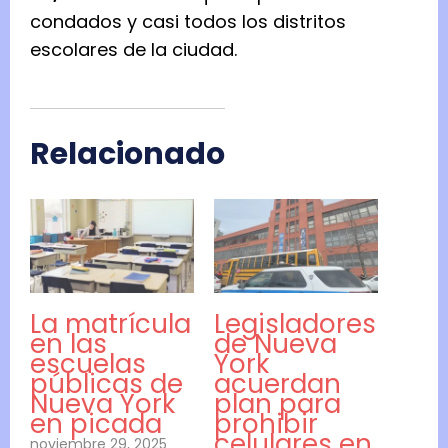
condados y casi todos los distritos
escolares de la ciudad.
Relacionado
La matrícula
Legisladores
en las
de Nueva
escuelas
York
públicas de
acuerdan
Nueva York
plan para
en picada
prohibir
celulares en
noviembre 29, 2025