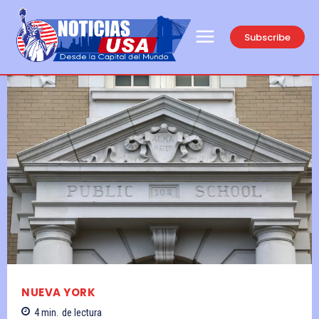
Subscribe
NUEVA YORK
4
min.
de lectura