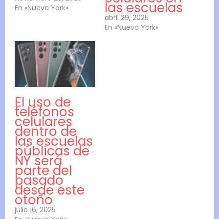
las escuelas
En «Nueva York»
abril 29, 2025
En «Nueva York»
El uso de
teléfonos
celulares
dentro de
las escuelas
públicas de
NY será
parte del
pasado
desde este
otoño
julio 16, 2025