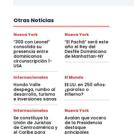
Otras Noticias
Nueva York
Nueva York
“300 con Leonel”
“El Pachá” será este
consolida su
año el Rey del
presencia entre
Desfile Dominicano
dominicanos
de Manhattan-NY
circunscripción 1-
USA
Internacionales
El Mundo
Hondo Valle
EE.UU. en 250 años:
despega, rumbo al
¿paraíso o
desarrollo, turismo
infierno?
e inversiones sanas
Internacionales
Nueva York
Se constituye la
Avalan que vocero
Unión de Juristas
de la Presidencia
de Centroamérica y
destaque
el Caribe para
principales