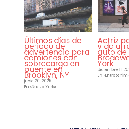
Últimos días de
Actriz p
periodo de
vida arr
advertencia para
auto de 
camiones con
Broadwa
sobrecarga en
York
puente en
diciembre 11, 2
Brooklyn, NY
En «Entretenim
junio 20, 2025
En «Nueva York»