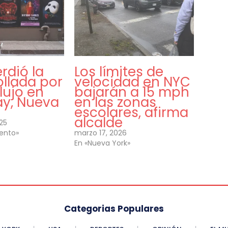
erdió la
Los límites de
ollada por
velocidad en NYC
lujo en
bajarán a 15 mph
y, Nueva
en las zonas
escolares, afirma
alcalde
025
iento»
marzo 17, 2026
En «Nueva York»
Categorias Populares