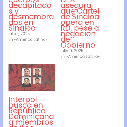
decapitado
asegura
s y
que Cártel
desmembra
de Sinaloa
dos en
opera en
Sinaloa
RD, pese a
negación
julio 1, 2025
del
En «America Latina»
Gobierno
julio 9, 2025
En «America Latina»
Interpol
busca en
República
Dominicana
a miembros