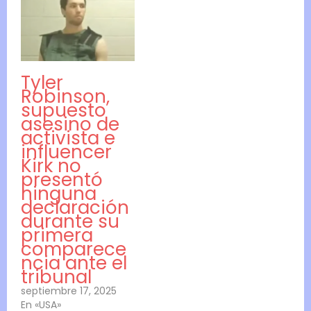
Tyler
Robinson,
supuesto
asesino de
activista e
influencer
Kirk no
presentó
ninguna
declaración
durante su
primera
comparece
ncia ante el
tribunal
septiembre 17, 2025
En «USA»