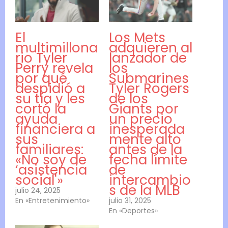
El
Los Mets
multimillona
adquieren al
rio Tyler
lanzador de
Perry revela
los
por qué
Submarines
despidió a
Tyler Rogers
su tía y les
de los
cortó la
Giants por
ayuda
un precio
financiera a
inesperada
sus
mente alto
familiares:
antes de la
«No soy de
fecha límite
‘asistencia
de
social'»
intercambio
s de la MLB
julio 24, 2025
En «Entretenimiento»
julio 31, 2025
En «Deportes»