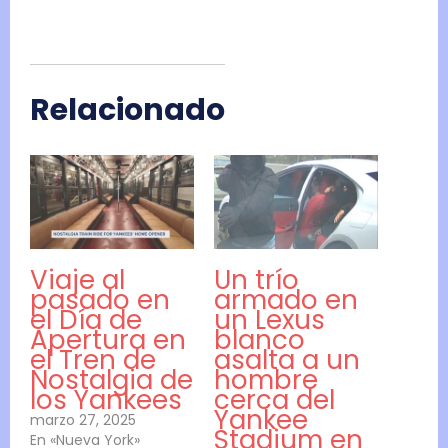
Relacionado
Viaje al
Un trío
pasado en
armado en
el Día de
un Lexus
Apertura en
blanco
el Tren de
asalta a un
Nostalgia de
hombre
los Yankees
cerca del
Yankee
marzo 27, 2025
Stadium en
En «Nueva York»