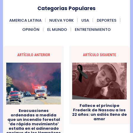
Categorias Populares
AMERICA LATINA
NUEVA YORK
USA
DEPORTES
OPINIÓN
EL MUNDO
ENTRETENIMIENTO
ARTÍCULO ANTERIOR
ARTÍCULO SIGUIENTE
Fallece el príncipe
Frederik de Nassau a los
Evacuaciones
22 años: un adiós lleno de
ordenadas a medida
amor
que un incendio forestal
‘de rápido movimiento’
estalla en el adinerado
enclave de los Hamptons