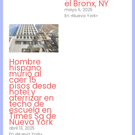
el Bronx, NY
mayo 5, 2025
En «Nueva York»
Hombre
hispano
murió al
caer 15
pisos desde
hotel y
aterrizar en
techo de
escuela en
Times Sq de
Nueva York
abril 13, 2025
En «Nueva York»