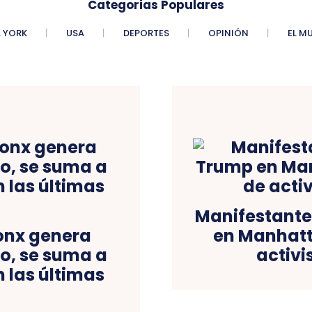
Categorias Populares
 YORK
USA
DEPORTES
OPINIÓN
EL M
Manifestante
ronx genera
en Manhatt
, se suma a
activi
n las últimas