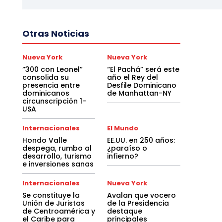
Otras Noticias
Nueva York
Nueva York
“300 con Leonel”
“El Pachá” será este
consolida su
año el Rey del
presencia entre
Desfile Dominicano
dominicanos
de Manhattan-NY
circunscripción 1-
USA
Internacionales
El Mundo
Hondo Valle
EE.UU. en 250 años:
despega, rumbo al
¿paraíso o
desarrollo, turismo
infierno?
e inversiones sanas
Internacionales
Nueva York
Se constituye la
Avalan que vocero
Unión de Juristas
de la Presidencia
de Centroamérica y
destaque
el Caribe para
principales