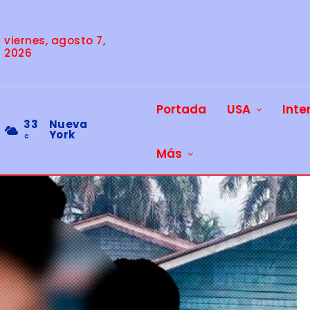
viernes, agosto 7,
2026
Portada
USA
Inte
33
Nueva
York
C
Más