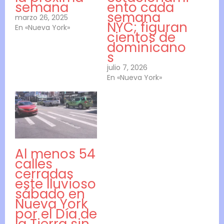
semana
ento cada
semana
marzo 26, 2025
NYC; figuran
En «Nueva York»
cientos de
dominicano
s
julio 7, 2026
En «Nueva York»
Al menos 54
calles
cerradas
este lluvioso
sábado en
Nueva York
por el Día de
la Tierra sin