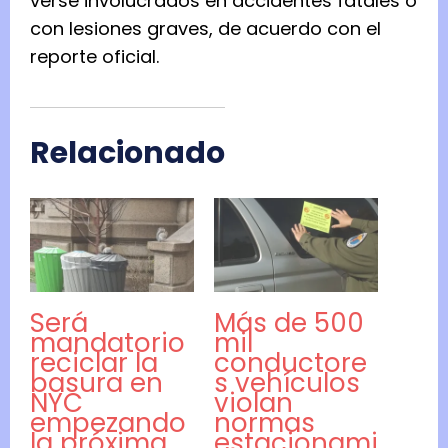
verse involucrados en accidentes fatales o
con lesiones graves, de acuerdo con el
reporte oficial.
Relacionado
Será
Más de 500
mandatorio
mil
reciclar la
conductore
basura en
s vehículos
NYC
violan
empezando
normas
la próxima
estacionami