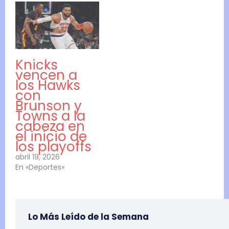
Knicks
vencen a
los Hawks
con
Brunson y
Towns a la
cabeza en
el inicio de
los playoffs
abril 19, 2026
En «Deportes»
Lo Más Leído de la Semana