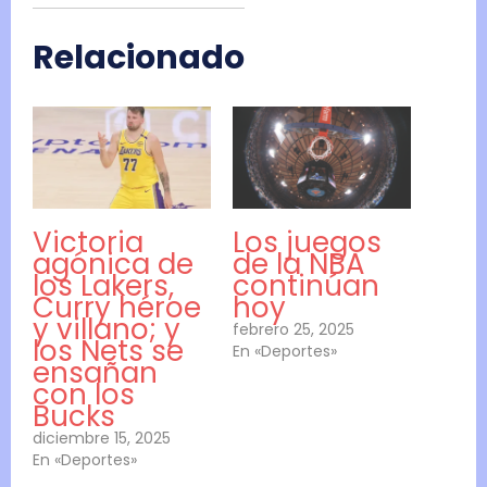
Relacionado
Victoria
Los juegos
agónica de
de la NBA
los Lakers,
continúan
Curry héroe
hoy
y villano; y
febrero 25, 2025
los Nets se
En «Deportes»
ensañan
con los
Bucks
diciembre 15, 2025
En «Deportes»