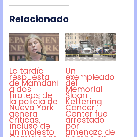
Relacionado
La tardía
Un
respuesta
exempleado
de Mamdani
del
a dos
Memorial
tiroteos de
Sloan
la policía de
Kettering
Nueva York
Cancer
genera
Center fue
críticas,
arrestado
incluso de
por
un molesto
amenaza de