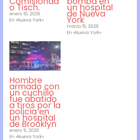
Comisionad
bomba en
o Tisch.
un hospital
de Nueva
enero 10, 2026
York
En «Nueva York»
marzo 15, 2026
En «Nueva York»
Hombre
armado con
un cuchillo
fue abatido
a tiros por la
policía en
un hospital
de Brooklyn
enero 9, 2026
En «Nueva York»