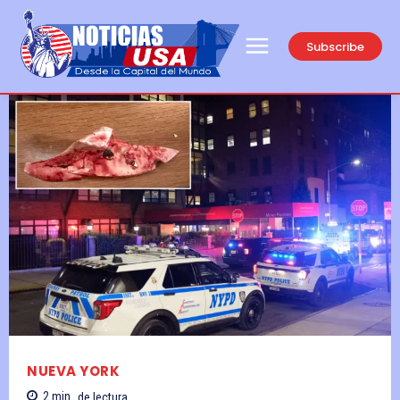
Subscribe
NUEVA YORK
2
min.
de lectura