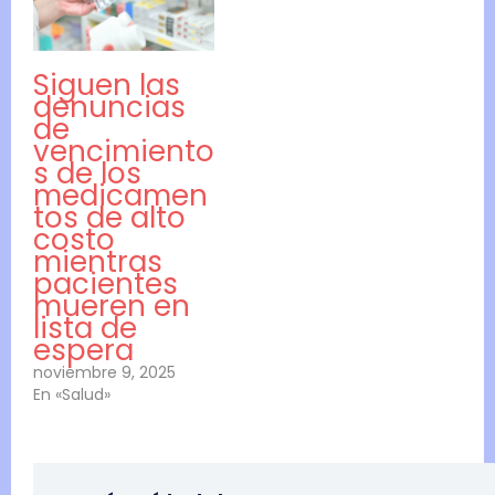
Siguen las
denuncias
de
vencimiento
s de los
medicamen
tos de alto
costo
mientras
pacientes
mueren en
lista de
espera
noviembre 9, 2025
En «Salud»