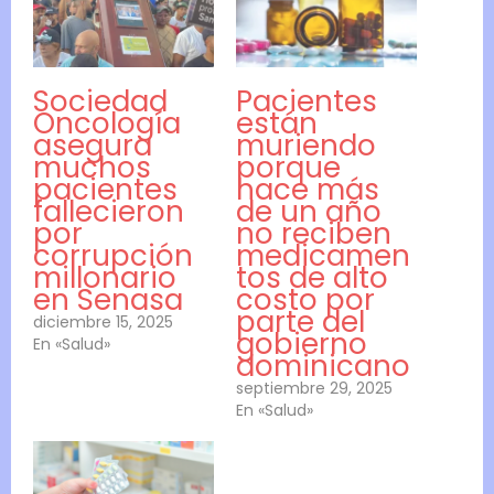
Sociedad
Pacientes
Oncología
están
asegura
muriendo
muchos
porque
pacientes
hace más
fallecieron
de un año
por
no reciben
corrupción
medicamen
millonario
tos de alto
en Senasa
costo por
parte del
diciembre 15, 2025
gobierno
En «Salud»
dominicano
septiembre 29, 2025
En «Salud»