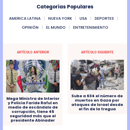
Categorias Populares
AMERICA LATINA
NUEVA YORK
USA
DEPORTES
OPINIÓN
EL MUNDO
ENTRETENIMIENTO
ARTÍCULO ANTERIOR
ARTÍCULO SIGUIENTE
Sube a 634 el número de
Mega Ministra de Interior
muertos en Gaza por
y Policia Faride Raful en
ataques de Israel desde
medio de escándalo de
el fin de la tregua
corrupción, tiene 45
seguridad más que el
presidente Abinader