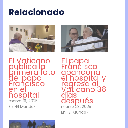
Relacionado
El Vaticano
El papa
publica la
Francisco
primera foto
abandona
del papa
el hospital y
Francisco
regresa al
en el
Vaticano 38
hospital
días
después
marzo 16, 2025
En «El Mundo»
marzo 23, 2025
En «El Mundo»