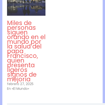
Miles de
personas
siguen
orando en el
mundo por
la salud del
papa
Francisco,
quien
presenta
ligeros
signos de
mejoria
febrero 27, 2025
En «El Mundo»