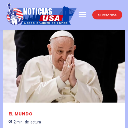
Subscribe
EL MUNDO
2
min.
de lectura