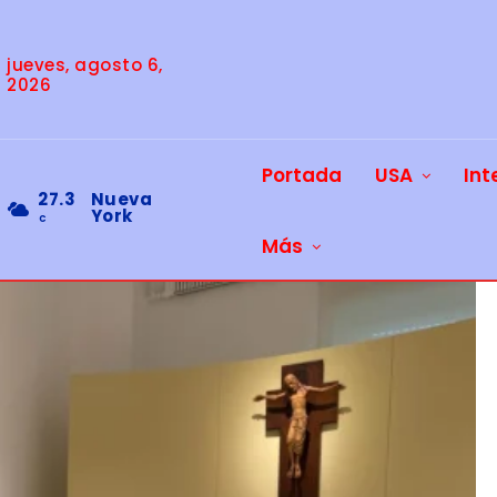
jueves, agosto 6,
2026
Portada
USA
Int
27.3
Nueva
York
C
Más