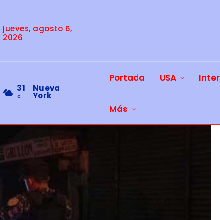
jueves, agosto 6,
2026
Portada
USA
Inte
31
Nueva
York
C
Más