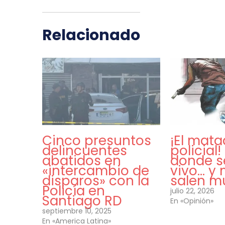
Relacionado
Cinco presuntos
¡El mat
delincuentes
policial
abatidos en
donde s
«intercambio de
vivo… y
disparos» con la
salen m
Policía en
julio 22, 2026
Santiago RD
En «Opinión»
septiembre 10, 2025
En «America Latina»