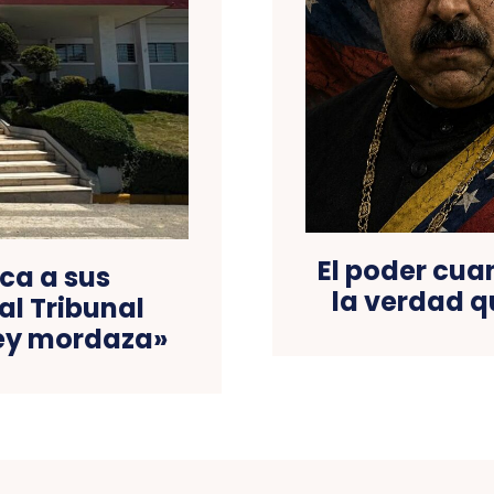
El poder cua
ca a sus
la verdad 
al Tribunal
Ley mordaza»