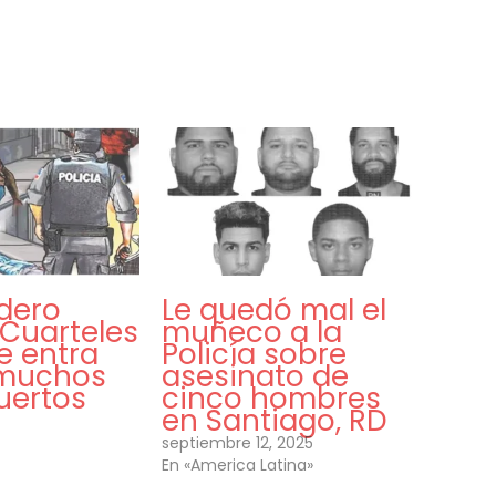
adero
Le quedó mal el
! Cuarteles
muñeco a la
e entra
Policía sobre
 muchos
asesinato de
uertos
cinco hombres
en Santiago, RD
septiembre 12, 2025
En «America Latina»