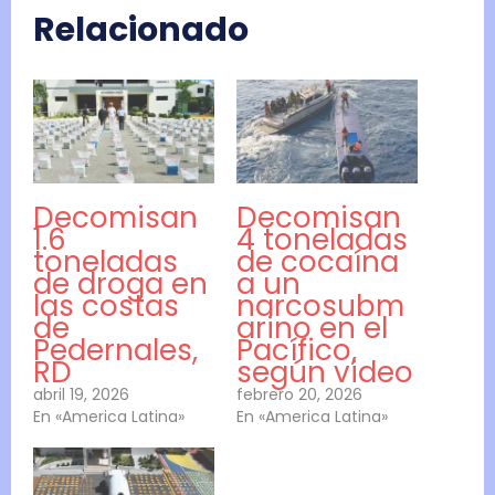
Relacionado
Decomisan
Decomisan
1.6
4 toneladas
toneladas
de cocaína
de droga en
a un
las costas
narcosubm
de
arino en el
Pedernales,
Pacífico,
RD
según video
abril 19, 2026
febrero 20, 2026
En «America Latina»
En «America Latina»