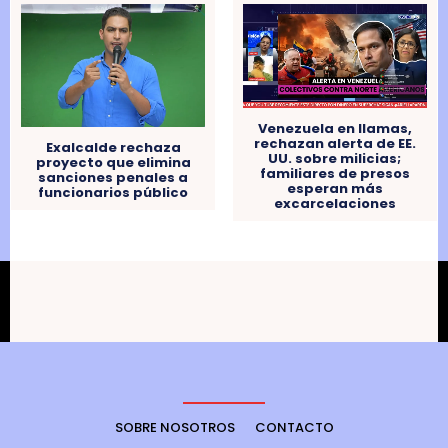
Venezuela en llamas,
rechazan alerta de EE.
Exalcalde rechaza
UU. sobre milicias;
proyecto que elimina
familiares de presos
sanciones penales a
esperan más
funcionarios público
excarcelaciones
SOBRE NOSOTROS
CONTACTO