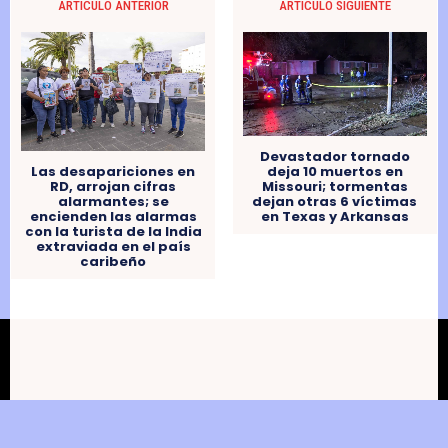
ARTÍCULO ANTERIOR
ARTÍCULO SIGUIENTE
Devastador tornado
deja 10 muertos en
Las desapariciones en
Missouri; tormentas
RD, arrojan cifras
dejan otras 6 víctimas
alarmantes; se
en Texas y Arkansas
encienden las alarmas
con la turista de la India
extraviada en el país
caribeño