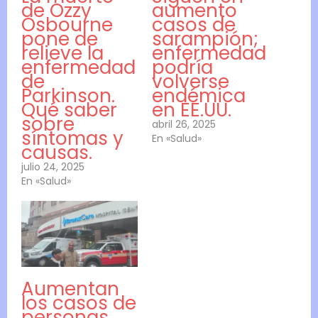
de Ozzy
aumento
Osbourne
casos de
pone de
sarampión;
relieve la
enfermedad
enfermedad
podría
de
volverse
Parkinson.
endémica
Qué saber
en EE.UU.
sobre
abril 26, 2025
síntomas y
En «Salud»
causas.
julio 24, 2025
En «Salud»
Aumentan
los casos de
personas