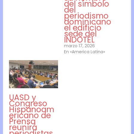
del símbolo
del
periodismo
dominicano
el edificio
sede del
INDOTEL
marzo 17, 2026
En «America Latina»
UASD y
Congreso
Hispanoam
ericano de
Prensa
reunirá
periodistas