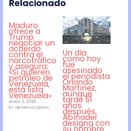
Relacionado
Maduro
ofrece a
Trump
negociar un
acuerdo
Un día
contra el
como hoy
narcotráfico
fue
y asegura:
asesinado
«Si quieren
el periodista
petróleo de
Orlando
Venezuela,
Martinez,
está lista
aunque
Venezuela»
tarde 51
enero 2, 2026
años
En «America Latina»
después,
Abinader
designa con
su nombre