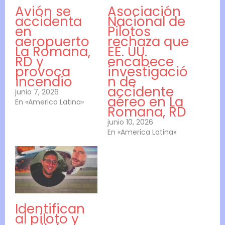
Avión se
Asociación
accidenta
Nacional de
en
Pilotos
aeropuerto
rechaza que
La Romana,
EE. UU.
RD y
encabece
provoca
investigació
incendio
n de
accidente
junio 7, 2026
aéreo en La
En «America Latina»
Romana, RD
junio 10, 2026
En «America Latina»
Identifican
al piloto y