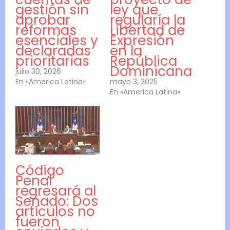
gestión sin
ley que
aprobar
regularía la
reformas
Libertad de
esenciales y
Expresión
declaradas
en la
prioritarias
República
Dominicana
julio 30, 2026
En «America Latina»
mayo 3, 2025
En «America Latina»
Código
Penal
regresará al
Senado: Dos
artículos no
fueron