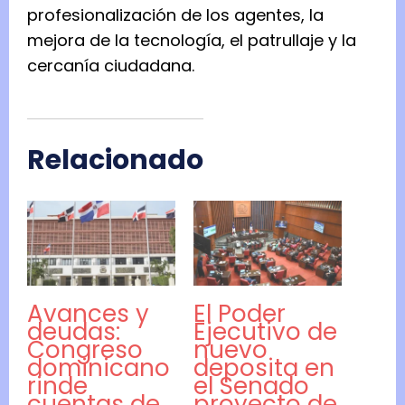
profesionalización de los agentes, la
mejora de la tecnología, el patrullaje y la
cercanía ciudadana.
Relacionado
Avances y
El Poder
deudas:
Ejecutivo de
Congreso
nuevo
dominicano
deposita en
rinde
el Senado
cuentas de
proyecto de