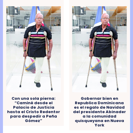
Con una sola pierna:
Gobernar bien en
“Caminé desde el
Republica Dominicana
Palacio de Justicia
es el regalo de Navidad
hasta el Cristo Redentor
del presidente Abinader
para despedir a Peña
a la comunidad
Gómez”
quisqueyana en Nueva
York