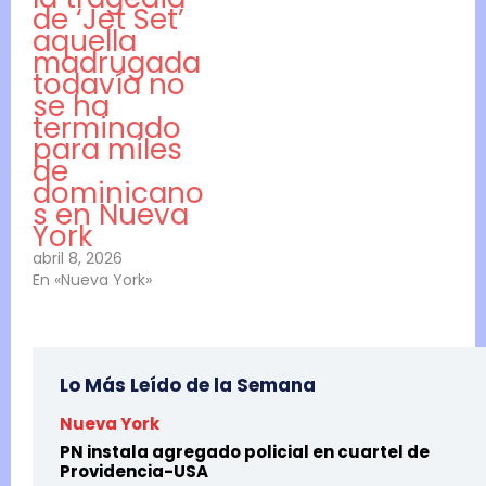
de ‘Jet Set’
aquella
madrugada
todavía no
se ha
terminado
para miles
de
dominicano
s en Nueva
York
abril 8, 2026
En «Nueva York»
Lo Más Leído de la Semana
Nueva York
PN instala agregado policial en cuartel de
Providencia-USA