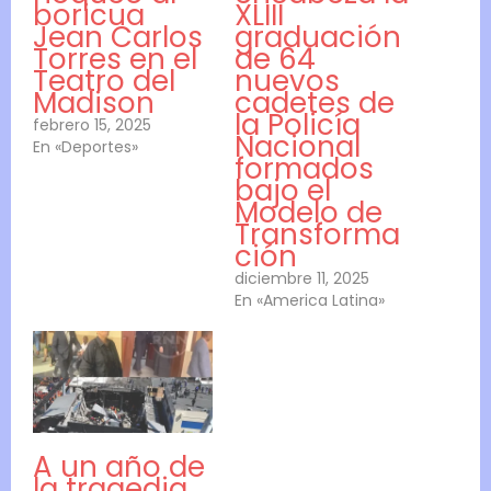
boricua
XLIII
Jean Carlos
graduación
Torres en el
de 64
Teatro del
nuevos
Madison
cadetes de
la Policía
febrero 15, 2025
Nacional
En «Deportes»
formados
bajo el
Modelo de
Transforma
ción
diciembre 11, 2025
En «America Latina»
A un año de
la tragedia