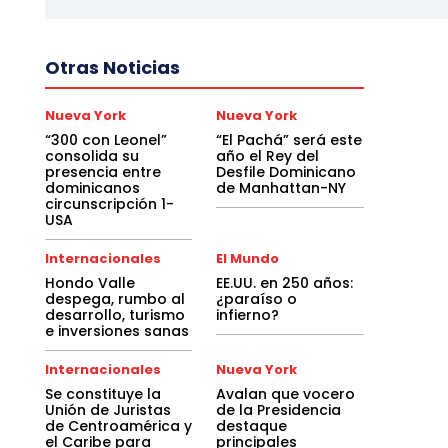
Otras Noticias
Nueva York
Nueva York
“300 con Leonel”
“El Pachá” será este
consolida su
año el Rey del
presencia entre
Desfile Dominicano
dominicanos
de Manhattan-NY
circunscripción 1-
USA
Internacionales
El Mundo
Hondo Valle
EE.UU. en 250 años:
despega, rumbo al
¿paraíso o
desarrollo, turismo
infierno?
e inversiones sanas
Internacionales
Nueva York
Se constituye la
Avalan que vocero
Unión de Juristas
de la Presidencia
de Centroamérica y
destaque
el Caribe para
principales