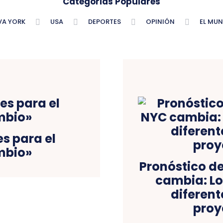
Categorias Populares
VA YORK
USA
DEPORTES
OPINIÓN
EL MU
es para el
mbio»
Pronóstico d
cambia: Lo
diferent
proy