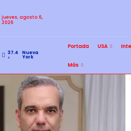
jueves, agosto 6,
2026
Portada
USA
Int
37.4
Nueva
York
C
Más