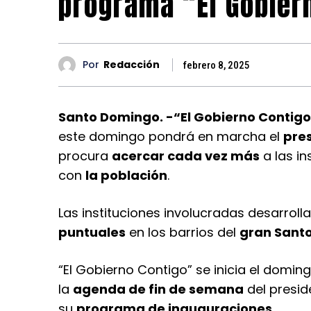
programa “El Gobier
Por
Redacción
febrero 8, 2025
Santo Domingo. -“El Gobierno Contigo
este domingo pondrá en marcha el
pres
procura
acercar cada vez más
a las in
con
la población
.
Las instituciones involucradas desarroll
puntuales
en los barrios del
gran Sant
“El Gobierno Contigo” se inicia el domin
la
agenda de fin de semana
del presid
su
programa de inauguraciones
.