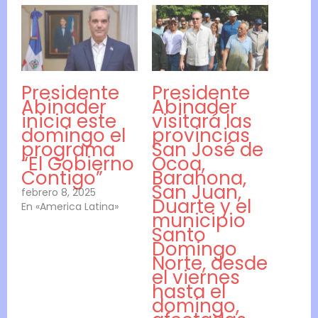
Presidente
Presidente
Abinader
Abinader
inicia este
visitará las
domingo el
provincias
programa
San José de
“El Gobierno
Ocoa,
Contigo”
Barahona,
San Juan,
febrero 8, 2025
Duarte y el
En «America Latina»
municipio
Santo
Domingo
Norte, desde
el viernes
hasta el
domingo,