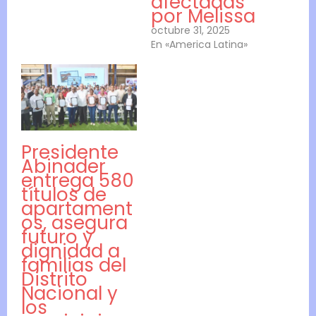
afectadas
por Melissa
octubre 31, 2025
En «America Latina»
Presidente
Abinader
entrega 580
títulos de
apartament
os, asegura
futuro y
dignidad a
familias del
Distrito
Nacional y
los