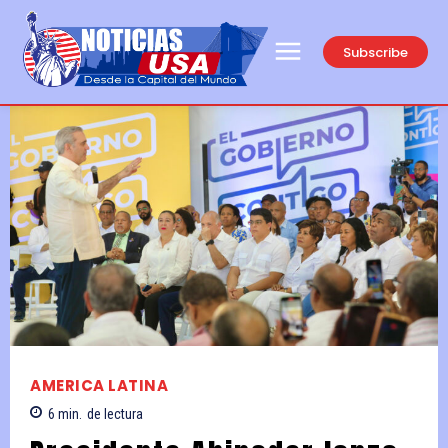
Subscribe
AMERICA LATINA
6
min.
de lectura