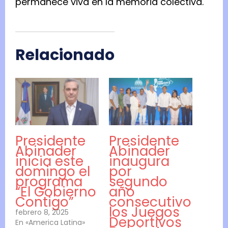
permanece viva en la memoria colectiva.
Relacionado
Presidente
Presidente
Abinader
Abinader
inicia este
inaugura
domingo el
por
programa
segundo
“El Gobierno
año
Contigo”
consecutivo
los Juegos
febrero 8, 2025
Deportivos
En «America Latina»