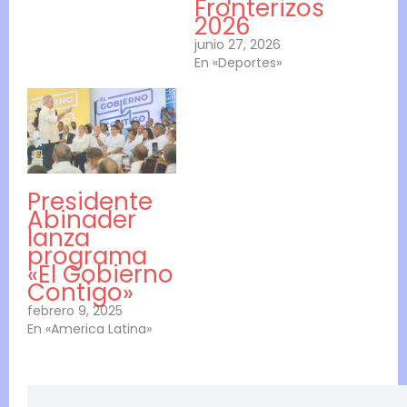
Fronterizos
2026
junio 27, 2026
En «Deportes»
Presidente
Abinader
lanza
programa
«El Gobierno
Contigo»
febrero 9, 2025
En «America Latina»