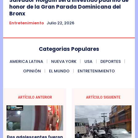
Salvador Holguín será investido padrino de
honor de la Gran Parada Dominicana del
Bronx
Entretenimiento
Julio 22, 2026
Categorias Populares
AMERICA LATINA
NUEVA YORK
USA
DEPORTES
OPINIÓN
EL MUNDO
ENTRETENIMIENTO
ARTÍCULO ANTERIOR
ARTÍCULO SIGUIENTE
Dos adolescentes fueron