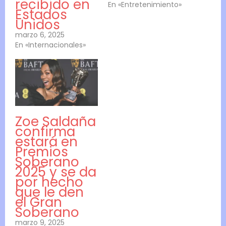
recibido en
En «Entretenimiento»
Estados
Unidos
marzo 6, 2025
En «Internacionales»
Zoe Saldaña
confirma
estará en
Premios
Soberano
2025 y se da
por hecho
que le den
el Gran
Soberano
marzo 9, 2025