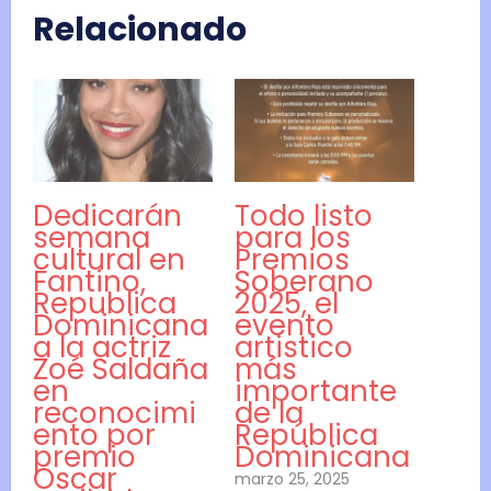
Relacionado
Dedicarán
Todo listo
semana
para los
cultural en
Premios
Fantino,
Soberano
Republica
2025, el
Dominicana
evento
a la actriz
artistico
Zoé Saldaña
más
en
importante
reconocimi
de la
ento por
República
premio
Dominicana
Oscar
marzo 25, 2025