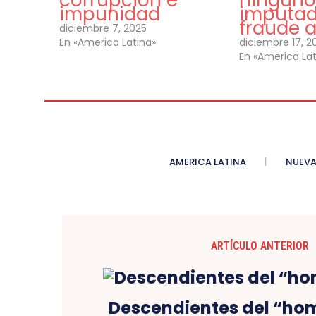
corrupción e
ninguno 
impunidad
imputad
fraude 
diciembre 7, 2025
En «America Latina»
diciembre 17, 2
En «America Lat
AMERICA LATINA
NUEVA
ARTÍCULO ANTERIOR
Descendientes del “ho