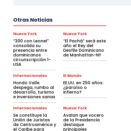
Otras Noticias
Nueva York
Nueva York
“300 con Leonel”
“El Pachá” será este
consolida su
año el Rey del
presencia entre
Desfile Dominicano
dominicanos
de Manhattan-NY
circunscripción 1-
USA
Internacionales
El Mundo
Hondo Valle
EE.UU. en 250 años:
despega, rumbo al
¿paraíso o
desarrollo, turismo
infierno?
e inversiones sanas
Internacionales
Nueva York
Se constituye la
Avalan que vocero
Unión de Juristas
de la Presidencia
de Centroamérica y
destaque
el Caribe para
principales