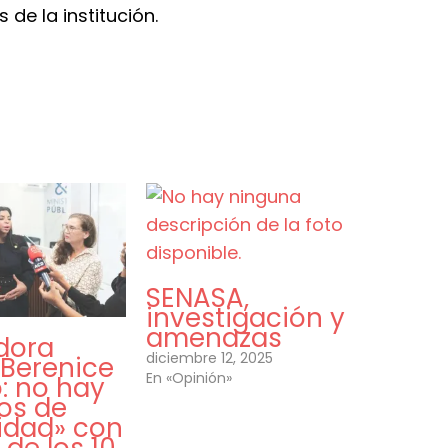
de la institución.
SENASA,
investigación y
amenazas
dora
diciembre 12, 2025
 Berenice
En «Opinión»
: no hay
os de
lidad» con