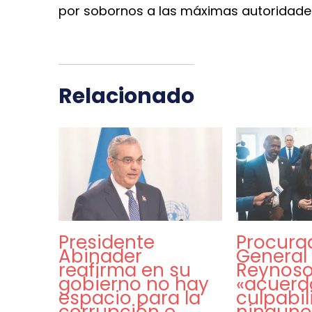
por sobornos a las máximas autoridades 
Relacionado
Presidente
Procura
Abinader
General
reafirma en su
Reynoso
gobierno no hay
«acuerd
espacio para la
culpabi