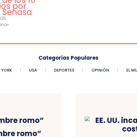
de los 10
os por
a Senasa
025
ina»
Categorias Populares
 YORK
USA
DEPORTES
OPINIÓN
EL M
mbre romo”