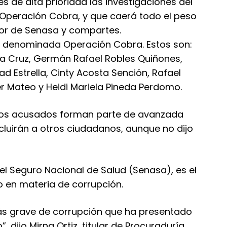
es de alta prioridad las investigaciones del
peración Cobra, y que caerá todo el peso
tor de Senasa y compartes.
a denominada Operación Cobra. Estos son:
a Cruz, Germán Rafael Robles Quiñones,
d Estrella, Cinty Acosta Sención, Rafael
r Mateo y Heidi Mariela Pineda Perdomo.
tos acusados forman parte de avanzada
cluirán a otros ciudadanos, aunque no dijo
del Seguro Nacional de Salud (Senasa), es el
 en materia de corrupción.
ás grave de corrupción que ha presentado
 dijo Mirna Ortiz, titular de Procuraduría