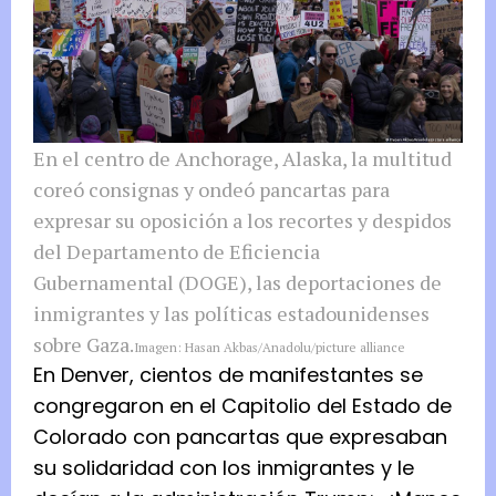
En el centro de Anchorage, Alaska, la multitud
coreó consignas y ondeó pancartas para
expresar su oposición a los recortes y despidos
del Departamento de Eficiencia
Gubernamental (DOGE), las deportaciones de
inmigrantes y las políticas estadounidenses
sobre Gaza.
Imagen: Hasan Akbas/Anadolu/picture alliance
En Denver, cientos de manifestantes se
congregaron en el Capitolio del Estado de
Colorado con pancartas que expresaban
su solidaridad con los inmigrantes y le