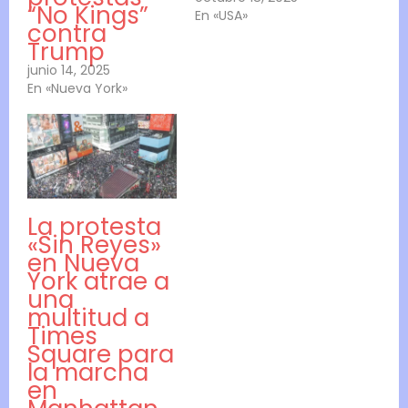
“No Kings”
En «USA»
contra
Trump
junio 14, 2025
En «Nueva York»
La protesta
«Sin Reyes»
en Nueva
York atrae a
una
multitud a
Times
Square para
la marcha
en