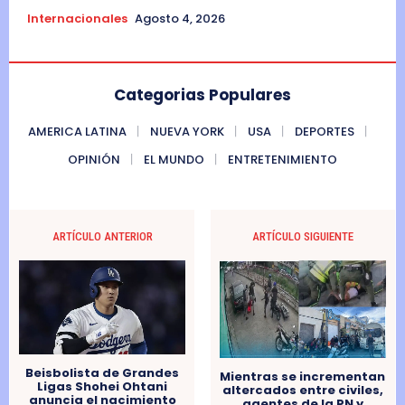
Internacionales
Agosto 4, 2026
Categorias Populares
AMERICA LATINA
NUEVA YORK
USA
DEPORTES
OPINIÓN
EL MUNDO
ENTRETENIMIENTO
ARTÍCULO ANTERIOR
ARTÍCULO SIGUIENTE
Beisbolista de Grandes
Mientras se incrementan
Ligas Shohei Ohtani
altercados entre civiles,
anuncia el nacimiento
agentes de la PN y