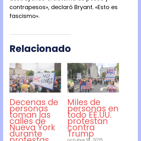
contrapesos», declaró Bryant. «Esto es
fascismo».
Relacionado
Decenas de
Miles de
personas
personas en
toman las
todo EE.UU.
calles de
protestan
Nueva York
contra
durante
Trump
protestas
octubre 18, 2025