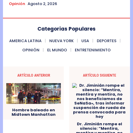
Opinión
Agosto 2, 2026
Categorias Populares
AMERICA LATINA
NUEVA YORK
USA
DEPORTES
OPINIÓN
EL MUNDO
ENTRETENIMIENTO
ARTÍCULO ANTERIOR
ARTÍCULO SIGUIENTE
Hombre baleado en
Midtown Manhattan
Dr. Jiminián rompe el
silencio: “Mentira,
mentira y mentira, no