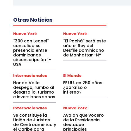
Otras Noticias
Nueva York
Nueva York
“300 con Leonel”
“El Pachá” será este
consolida su
año el Rey del
presencia entre
Desfile Dominicano
dominicanos
de Manhattan-NY
circunscripción 1-
USA
Internacionales
El Mundo
Hondo Valle
EE.UU. en 250 años:
despega, rumbo al
¿paraíso o
desarrollo, turismo
infierno?
e inversiones sanas
Internacionales
Nueva York
Se constituye la
Avalan que vocero
Unión de Juristas
de la Presidencia
de Centroamérica y
destaque
el Caribe para
principales