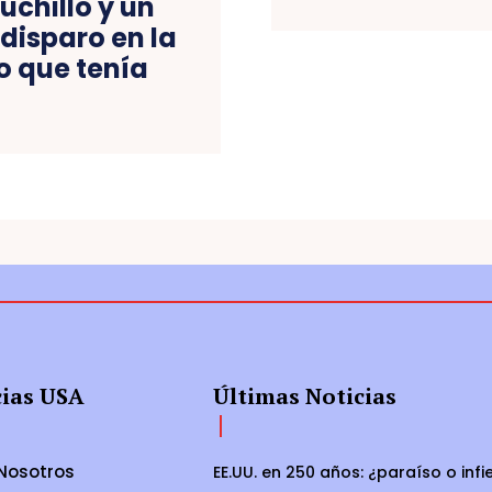
chillo y un
disparo en la
o que tenía
cias USA
Últimas Noticias
Nosotros
EE.UU. en 250 años: ¿paraíso o infi