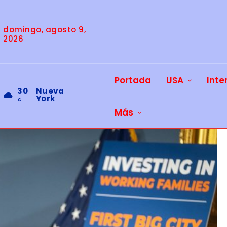
domingo, agosto 9,
2026
Portada
USA
Inte
30
Nueva
York
C
Más