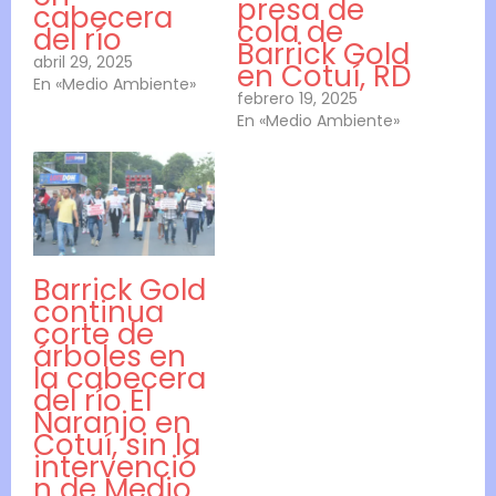
presa de
cabecera
cola de
del río
Barrick Gold
abril 29, 2025
en Cotuí, RD
En «Medio Ambiente»
febrero 19, 2025
En «Medio Ambiente»
Barrick Gold
continua
corte de
árboles en
la cabecera
del río El
Naranjo en
Cotuí, sin la
intervenció
n de Medio