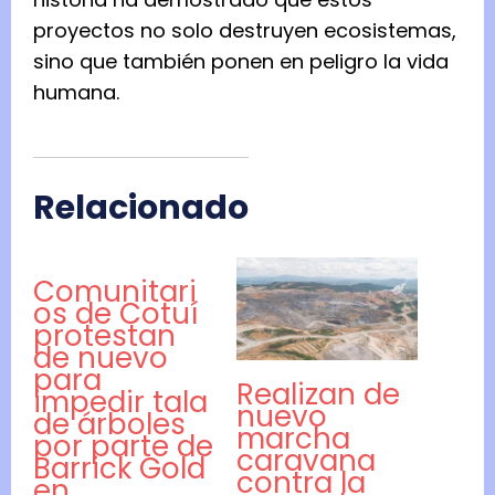
proyectos no solo destruyen ecosistemas,
sino que también ponen en peligro la vida
humana.
Relacionado
Comunitari
os de Cotuí
protestan
de nuevo
para
Realizan de
impedir tala
nuevo
de árboles
marcha
por parte de
caravana
Barrick Gold
contra la
en