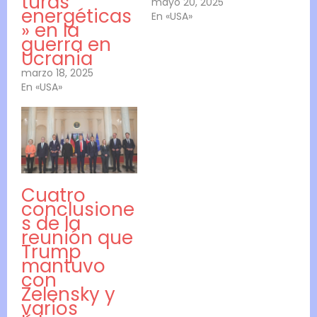
turas
mayo 20, 2025
energéticas
En «USA»
» en la
guerra en
Ucrania
marzo 18, 2025
En «USA»
Cuatro
conclusione
s de la
reunión que
Trump
mantuvo
con
Zelensky y
varios