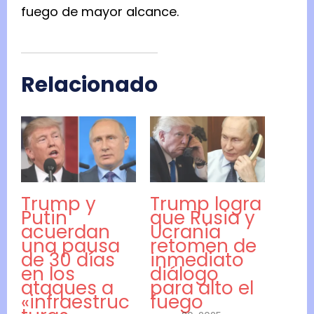
fuego de mayor alcance.
Relacionado
Trump y
Trump logra
Putin
que Rusia y
acuerdan
Ucrania
una pausa
retomen de
de 30 días
inmediato
en los
diálogo
ataques a
para alto el
«infraestruc
fuego