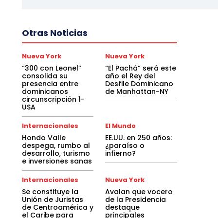
Otras Noticias
Nueva York
Nueva York
“300 con Leonel”
“El Pachá” será este
consolida su
año el Rey del
presencia entre
Desfile Dominicano
dominicanos
de Manhattan-NY
circunscripción 1-
USA
Internacionales
El Mundo
Hondo Valle
EE.UU. en 250 años:
despega, rumbo al
¿paraíso o
desarrollo, turismo
infierno?
e inversiones sanas
Internacionales
Nueva York
Se constituye la
Avalan que vocero
Unión de Juristas
de la Presidencia
de Centroamérica y
destaque
el Caribe para
principales