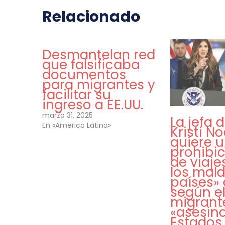
Relacionado
Desmantelan red
que falsificaba
documentos
para migrantes y
facilitar su
ingreso a EE.UU.
marzo 31, 2025
La jefa 
En «America Latina»
Kristi N
quiere 
prohibic
de viaje
los mald
países» 
según el
migrant
«asesin
Estados