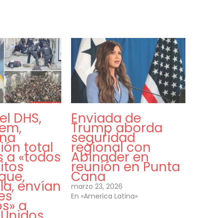
del DHS,
Enviada de
oem,
Trump aborda
una
seguridad
ión total
regional con
s a «todos
Abinader en
itos
reunión en Punta
que,
Cana
la, envían
marzo 23, 2026
es
En «America Latina»
os» a
 Unidos