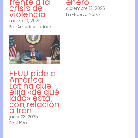
frente a la
enero
crisis de
diciembre 13, 2025
violencia
En «Nueva York»
marzo 10, 2025
En «America Latina»
EEUU pide a
América
Latina que
elija «de qué
lado» está
con relación
a Irán
junio 23, 2025
En «USA»