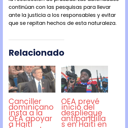
continúan con las pesquisas para llevar
ante la justicia a los responsables y evitar
que se repitan hechos de esta naturaleza.
Relacionado
Canciller
OEA prevé
dominicano
inicio del
insta a la
despliegue
OEA apoyar
antipandilla
a Haití
s en Haití en