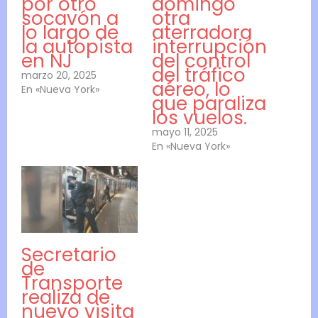
por otro
domingo
socavón a
otra
lo largo de
aterradora
la autopista
interrupción
en NJ
del control
del tráfico
marzo 20, 2025
aéreo, lo
En «Nueva York»
que paraliza
los vuelos.
mayo 11, 2025
En «Nueva York»
Secretario
de
Transporte
realiza de
nuevo visita