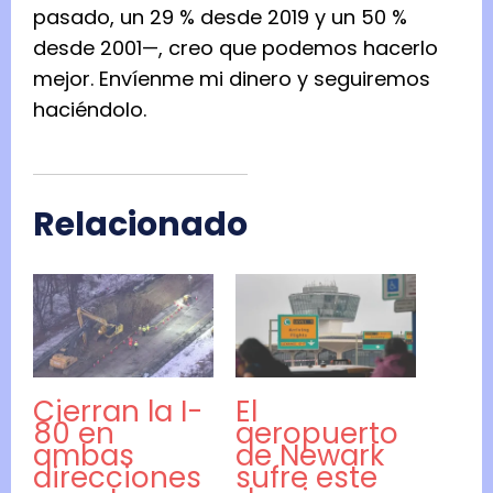
pasado, un 29 % desde 2019 y un 50 %
desde 2001—, creo que podemos hacerlo
mejor. Envíenme mi dinero y seguiremos
haciéndolo.
Relacionado
Cierran la I-
El
80 en
aeropuerto
ambas
de Newark
direcciones
sufre este