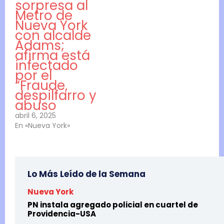
sorpresa al
Metro de
Nueva York
con alcalde
Adams;
afirma está
infectado
por el
“Fraude,
despilfarro y
abuso
abril 6, 2025
En «Nueva York»
Lo Más Leído de la Semana
Nueva York
PN instala agregado policial en cuartel de
Providencia-USA