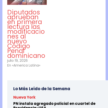
Diputados
aprueban
en primera
lectura las
modificacio
nes al
nuevo
Código
Penal
dominicano
julio 19, 2026
En «America Latina»
Lo Más Leído de la Semana
Nueva York
PN instala agregado policial en cuartel de
Providencia-USA