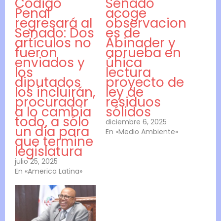
Código
Senado
Penal
acoge
regresará al
observacion
Senado: Dos
es de
artículos no
Abinader y
fueron
aprueba en
enviados y
única
los
lectura
diputados
proyecto de
los incluirán,
ley de
procurador
residuos
a lo cambia
sólidos
todo, a sólo
diciembre 6, 2025
un día para
En «Medio Ambiente»
que termine
legislatura
julio 25, 2025
En «America Latina»