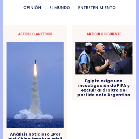
OPINIÓN
EL MUNDO
ENTRETENIMIENTO
ARTÍCULO ANTERIOR
ARTÍCULO SIGUIENTE
Egipto exige una
investigación de FIFA y
excluir al árbitro del
partido ante Argentina
Análisis noticioso ¿Por
qué China lanzó un misil