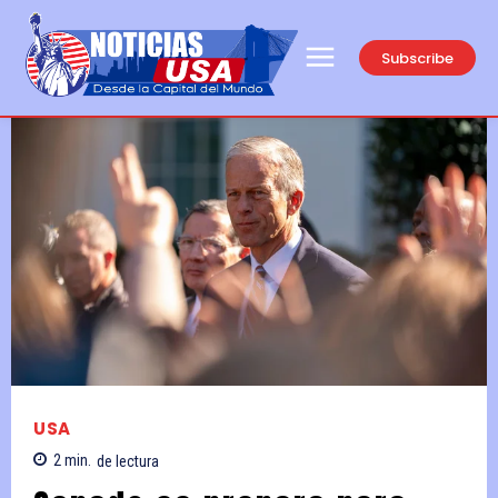
Subscribe
USA
2
min.
de lectura