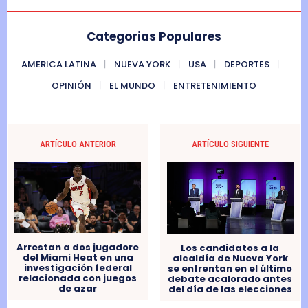
Categorias Populares
AMERICA LATINA
NUEVA YORK
USA
DEPORTES
OPINIÓN
EL MUNDO
ENTRETENIMIENTO
ARTÍCULO ANTERIOR
ARTÍCULO SIGUIENTE
Arrestan a dos jugadore
Los candidatos a la
del Miami Heat en una
alcaldía de Nueva York
investigación federal
se enfrentan en el último
relacionada con juegos
debate acalorado antes
de azar
del día de las elecciones