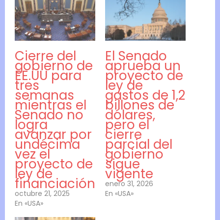
Cierre del
El Senado
gobierno de
aprueba un
EE.UU para
proyecto de
tres
ley de
semanas
gastos de 1,2
mientras el
billones de
Senado no
dólares,
logra
pero el
avanzar por
cierre
undécima
parcial del
vez el
gobierno
proyecto de
sigue
ley de
vigente
financiación
enero 31, 2026
octubre 21, 2025
En «USA»
En «USA»