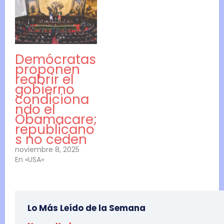
Demócratas
proponen
reabrir el
gobierno
condiciona
ndo el
Obamacare;
republicano
s no ceden
noviembre 8, 2025
En «USA»
Lo Más Leído de la Semana