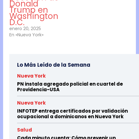
Donald
r
Trump en
Washington
u
D.C.
p
enero 20, 2025
c
En «Nueva York»
i
ó
n
Lo Más Leído de la Semana
y
l
Nueva York
PN instala agregado policial en cuartel de
a
Providencia-USA
i
m
Nueva York
p
INFOTEP entrega certificados por validación
ocupacional a dominicanos en Nueva York
u
n
Salud
i
Cada minuto cuenta: Cómo prevenir un