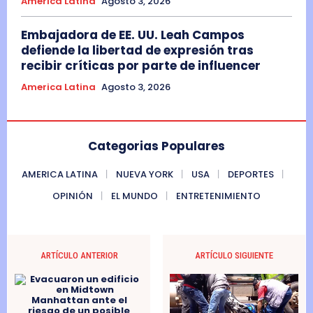
America Latina
Agosto 3, 2026
d
e
Embajadora de EE. UU. Leah Campos
defiende la libertad de expresión tras
n
recibir críticas por parte de influencer
u
America Latina
Agosto 3, 2026
n
c
i
Categorias Populares
a
s
AMERICA LATINA
NUEVA YORK
USA
DEPORTES
,
OPINIÓN
EL MUNDO
ENTRETENIMIENTO
a
c
o
ARTÍCULO ANTERIOR
ARTÍCULO SIGUIENTE
m
p
a