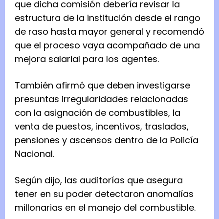
que dicha comisión debería revisar la
P
estructura de la institución desde el rango
l
de raso hasta mayor general y recomendó
i
que el proceso vaya acompañado de una
n
mejora salarial para los agentes.
i
o
También afirmó que deben investigarse
D
presuntas irregularidades relacionadas
e
con la asignación de combustibles, la
O
venta de puestos, incentivos, traslados,
l
pensiones y ascensos dentro de la Policía
e
Nacional.
o
,
Según dijo, las auditorías que asegura
a
tener en su poder detectaron anomalías
f
millonarias en el manejo del combustible.
i