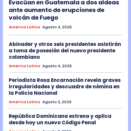
Evacúan en Guatemala a dos aldeas
t
ante aumento de erupciones de
a
volcán de Fuego
r
America Latina
Agosto 4, 2026
e
a
Abinader y otros seis presidentes asistirán
d
a toma de posesión del nuevo presidente
e
colombiano
p
America Latina
Agosto 4, 2026
r
e
Periodista Rosa Encarnación revela graves
irregularidades y descuadre de nómina en
s
la Policía Nacional
e
America Latina
Agosto 3, 2026
n
t
República Dominicana estrena y aplica
a
desde hoy un nuevo Código Penal
r