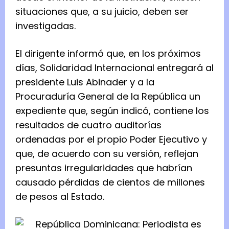
O
situaciones que, a su juicio, deben ser
M
investigadas.
I
El dirigente informó que, en los próximos
N
días, Solidaridad Internacional entregará al
G
presidente Luis Abinader y a la
O
Procuraduría General de la República un
,
expediente que, según indicó, contiene los
R
resultados de cuatro auditorías
.
ordenadas por el propio Poder Ejecutivo y
E
que, de acuerdo con su versión, reflejan
l
presuntas irregularidades que habrían
p
causado pérdidas de cientos de millones
r
de pesos al Estado.
e
s
i