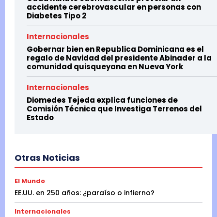
accidente cerebrovascular en personas con
d
Diabetes Tipo 2
a
Internacionales
d
Gobernar bien en Republica Dominicana es el
«
regalo de Navidad del presidente Abinader a la
t
comunidad quisqueyana en Nueva York
a
Internacionales
l
Diomedes Tejeda explica funciones de
y
Comisión Técnica que Investiga Terrenos del
Estado
c
o
m
Otras Noticias
o
l
El Mundo
o
EE.UU. en 250 años: ¿paraíso o infierno?
p
Internacionales
r