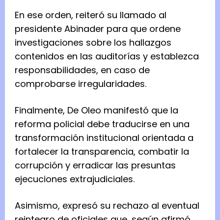
r
En ese orden, reiteró su llamado al
m
presidente Abinader para que ordene
ó
investigaciones sobre los hallazgos
q
contenidos en las auditorías y establezca
u
responsabilidades, en caso de
e
comprobarse irregularidades.
,
s
Finalmente, De Oleo manifestó que la
i
reforma policial debe traducirse en una
e
transformación institucional orientada a
l
fortalecer la transparencia, combatir la
p
corrupción y erradicar las presuntas
r
ejecuciones extrajudiciales.
e
s
Asimismo, expresó su rechazo al eventual
i
reintegro de oficiales que, según afirmó,