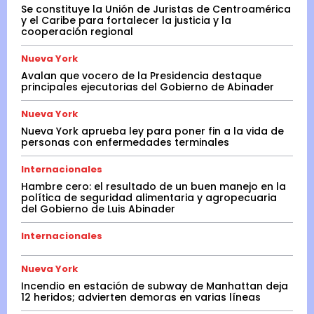
Se constituye la Unión de Juristas de Centroamérica
o
y el Caribe para fortalecer la justicia y la
cooperación regional
m
e
Nueva York
t
Avalan que vocero de la Presidencia destaque
principales ejecutorias del Gobierno de Abinader
i
ó
Nueva York
Nueva York aprueba ley para poner fin a la vida de
»
personas con enfermedades terminales
,
Internacionales
e
Hambre cero: el resultado de un buen manejo en la
s
política de seguridad alimentaria y agropecuaria
del Gobierno de Luis Abinader
a
o
Internacionales
r
g
Nueva York
Incendio en estación de subway de Manhattan deja
a
12 heridos; advierten demoras en varias líneas
n