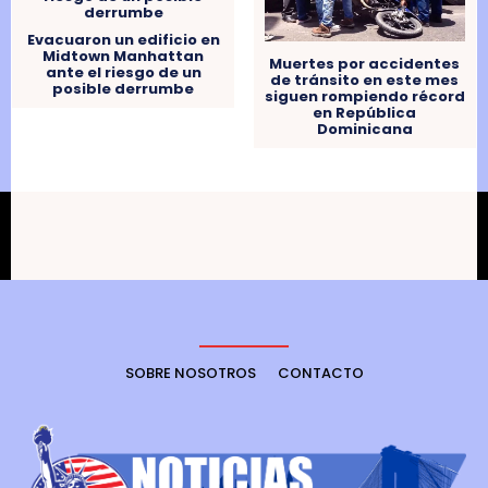
ñ
Evacuaron un edificio en
a
Midtown Manhattan
Muertes por accidentes
ante el riesgo de un
de tránsito en este mes
d
posible derrumbe
siguen rompiendo récord
a
en República
Dominicana
s
d
e
d
o
c
u
m
SOBRE NOSOTROS
CONTACTO
e
n
t
o