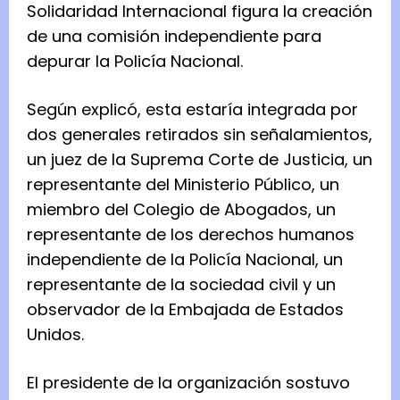
Solidaridad Internacional figura la creación
a
de una comisión independiente para
d
depurar la Policía Nacional.
I
n
Según explicó, esta estaría integrada por
t
dos generales retirados sin señalamientos,
e
un juez de la Suprema Corte de Justicia, un
r
representante del Ministerio Público, un
n
miembro del Colegio de Abogados, un
a
representante de los derechos humanos
c
independiente de la Policía Nacional, un
i
representante de la sociedad civil y un
o
observador de la Embajada de Estados
n
Unidos.
a
l
El presidente de la organización sostuvo
,