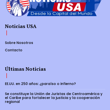
s
q
u
Noticias USA
e
a
s
Sobre Nosotros
e
Contacto
g
u
r
Últimas Noticias
a
c
EE.UU. en 250 años: ¿paraíso o infierno?
o
Se constituye la Unión de Juristas de Centroamérica y
n
el Caribe para fortalecer la justicia y la cooperación
s
regional
t