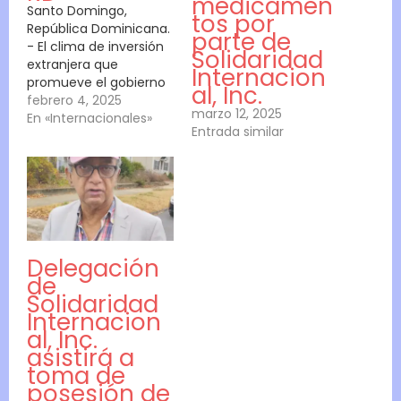
medicamen
Santo Domingo,
tos por
r
República Dominicana.
parte de
n
- El clima de inversión
Solidaridad
extranjera que
o
Internacion
promueve el gobierno
al, Inc.
e
del presidente Luis
febrero 4, 2025
marzo 12, 2025
n
Abinader Corona
En «Internacionales»
Entrada similar
estaría siendo
f
afectado por bandas
r
de personas que violan
el ordenamiento
e
jurídico para
n
extorsionar a
t
extranjeros que vienen
Delegación
a realizar negocios al
a
de
país. La denuncia la
l
Solidaridad
hace el licenciado
Internacion
Plinio De…
a
al, Inc.
c
asistirá a
o
toma de
posesión de
r