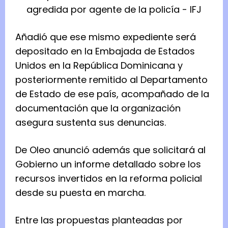
d
e
Añadió que ese mismo expediente será
n
depositado en la Embajada de Estados
t
Unidos en la República Dominicana y
e
posteriormente remitido al Departamento
d
de Estado de ese país, acompañado de la
e
documentación que la organización
S
asegura sustenta sus denuncias.
o
l
De Oleo anunció además que solicitará al
i
Gobierno un informe detallado sobre los
d
recursos invertidos en la reforma policial
a
desde su puesta en marcha.
r
i
Entre las propuestas planteadas por
d