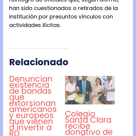
d
han sido cuestionados o retirados de la
e
institución por presuntos vínculos con
n
actividades ilícitas.
t
e
L
u
Relacionado
i
s
Denuncian
A
existencia
de bandas
b
que
i
extorsionan
americanos
n
Colegio
y europeos
a
Santa Clara
que vienen
recibe
d
a invertir a
donativo de
RD
e