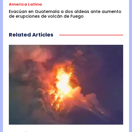
America Latina
i
Evacúan en Guatemala a dos aldeas ante aumento
z
de erupciones de volcán de Fuego
a
c
Related Articles
i
ó
n
a
s
u
m
i
r
á
l
a