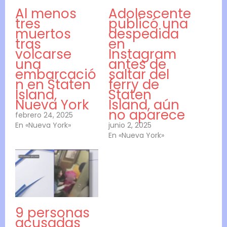
Al menos
Adolescente
tres
publicó una
muertos
despedida
tras
en
volcarse
Instagram
una
antes de
embarcació
saltar del
n en Staten
ferry de
Island,
Staten
Nueva York
Island, aún
no aparece
febrero 24, 2025
En «Nueva York»
junio 2, 2025
En «Nueva York»
9 personas
acusadas