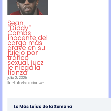
Sean
“Diddy”
Combs
inocente del
cargo más
grave en su
juicio por
tráfico
sexual, juez
le niega la
fianza
julio 2, 2025
En «Entretenimiento»
Lo Más Leído de la Semana