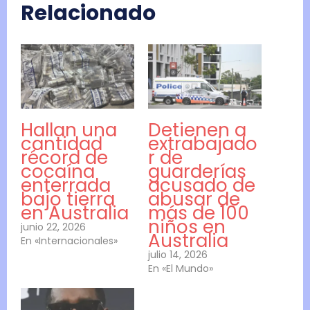
Relacionado
Hallan una
Detienen a
cantidad
extrabajado
récord de
r de
cocaína
guarderías
enterrada
acusado de
bajo tierra
abusar de
en Australia
más de 100
niños en
junio 22, 2026
Australia
En «Internacionales»
julio 14, 2026
En «El Mundo»