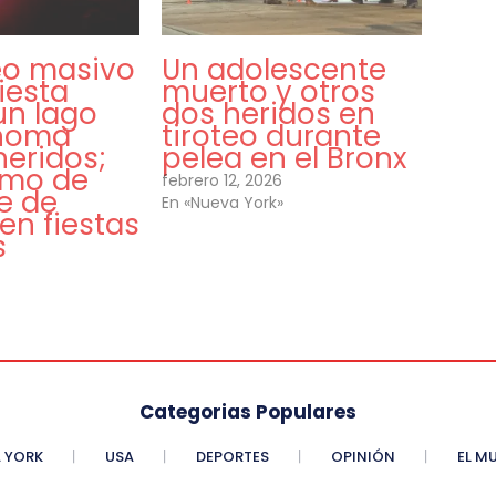
eo masivo
Un adolescente
iesta
muerto y otros
un lago
dos heridos en
ahoma
tiroteo durante
heridos;
pelea en el Bronx
timo de
febrero 12, 2026
e de
En «Nueva York»
 en fiestas
s
Categorias Populares
 YORK
USA
DEPORTES
OPINIÓN
EL M