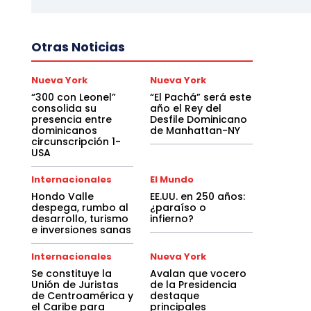
Otras Noticias
Nueva York
Nueva York
“300 con Leonel”
“El Pachá” será este
consolida su
año el Rey del
presencia entre
Desfile Dominicano
dominicanos
de Manhattan-NY
circunscripción 1-
USA
Internacionales
El Mundo
Hondo Valle
EE.UU. en 250 años:
despega, rumbo al
¿paraíso o
desarrollo, turismo
infierno?
e inversiones sanas
Internacionales
Nueva York
Se constituye la
Avalan que vocero
Unión de Juristas
de la Presidencia
de Centroamérica y
destaque
el Caribe para
principales