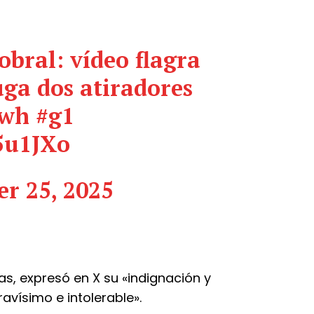
obral: vídeo flagra
uga dos atiradores
xwh
#g1
U5u1JXo
r 25, 2025
as, expresó en X su «indignación y
avísimo e intolerable».