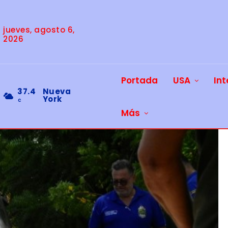
jueves, agosto 6,
2026
Portada
USA
Int
37.4
Nueva
York
C
Más