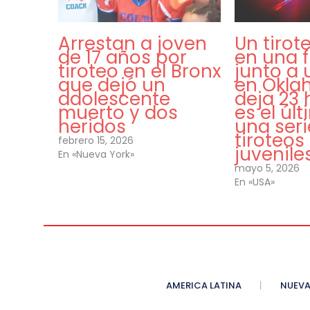
Arrestan a joven
Un tirot
de 17 años por
en una f
tiroteo en el Bronx
junto a 
que dejó un
en Okl
adolescente
deja 23 
muerto y dos
es el úl
heridos
una seri
tiroteos
febrero 15, 2026
juvenile
En «Nueva York»
mayo 5, 2026
En «USA»
AMERICA LATINA
NUEVA