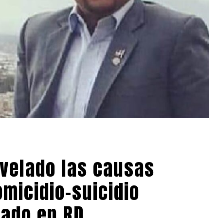
evelado las causas
micidio-suicidio
gado en RD