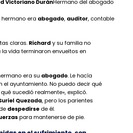
d Victoriano Durán
Hermano del abogado
u hermano era
abogado
,
auditor
, contable
tas claras.
Richard
y su familia no
 la vida terminaron envueltos en
hermano era su
abogado
. Le hacía
n el ayuntamiento. No puedo decir qué
á qué sucedió realmente», explicó.
Suriel
Quezada
, pero los parientes
 de
despedirse
de él.
uerzas
para mantenerse de pie.
idas en el sufrimiento, con