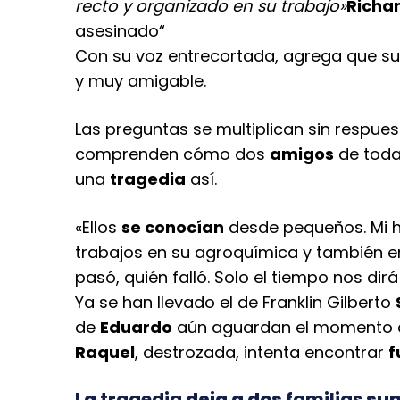
recto y organizado en su trabajo»
Richar
asesinado
“
Con su voz entrecortada, agrega que s
y muy amigable.
Las preguntas se multiplican sin respues
comprenden cómo dos
amigos
de toda
una
tragedia
así.
«Ellos
se conocían
desde pequeños. Mi 
trabajos en su agroquímica y también e
pasó, quién falló. Solo el tiempo nos dir
Ya se han llevado el de Franklin Gilberto
de
Eduardo
aún aguardan el momento
Raquel
, destrozada, intenta encontrar
f
La
tragedia
deja a dos
familias
sum