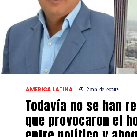
AMERICA LATINA
2
min.
de lectura
Todavía no se han r
que provocaron el ho
entre político y abo