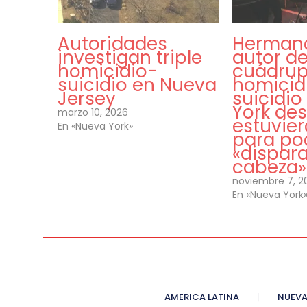
Autoridades
Hermana
investigan triple
autor de
homicidio-
cuádrup
suicidio en Nueva
homicid
Jersey
suicidi
York de
marzo 10, 2026
estuvier
En «Nueva York»
para po
«dispara
cabeza»
noviembre 7, 2
En «Nueva York
AMERICA LATINA
NUEVA