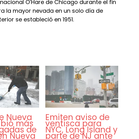
rnacional O’Hare de Chicago durante el fin
a la mayor nevada en un solo día de
erior se estableció en 1951.
de Nueva
Emiten aviso de
ibió más
ventisca para
lgadas de
NYC, Long Island y
 en Nueva
parte de NJ ante