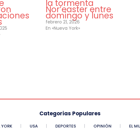
e
la tormenta
ron
Nor’easter entre
aciones
domingo y lunes
s
febrero 21, 2026
2025
En «Nueva York»
»
Categorias Populares
 YORK
USA
DEPORTES
OPINIÓN
EL M