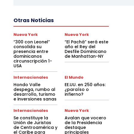
Otras Noticias
Nueva York
Nueva York
“300 con Leonel”
“El Pachá” será este
consolida su
año el Rey del
presencia entre
Desfile Dominicano
dominicanos
de Manhattan-NY
circunscripción 1-
USA
Internacionales
El Mundo
Hondo Valle
EE.UU. en 250 años:
despega, rumbo al
¿paraíso o
desarrollo, turismo
infierno?
e inversiones sanas
Internacionales
Nueva York
Se constituye la
Avalan que vocero
Unión de Juristas
de la Presidencia
de Centroamérica y
destaque
el Caribe para
principales