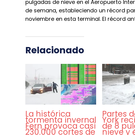
pulgadas de nieve en el Aeropuerto Inte
de semana, estableciendo un récord par
noviembre en esta terminal. El récord ant
Relacionado
La histórica
Partes 
tormenta invernal
York rec
Fern provoca casi
de 8 pu
230.000 cortes de
nieve y