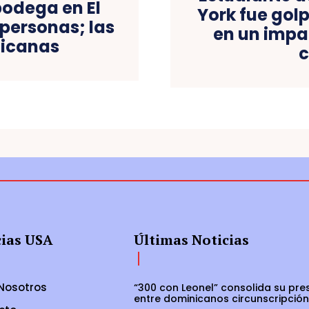
odega en El
York fue gol
 personas; las
en un impa
nicanas
c
cias USA
Últimas Noticias
Nosotros
“300 con Leonel” consolida su pre
entre dominicanos circunscripción