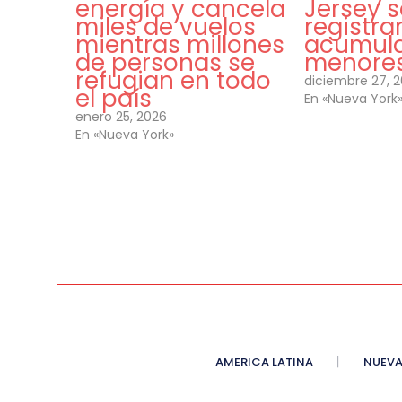
energía y cancela
Jersey s
miles de vuelos
registra
mientras millones
acumul
de personas se
menore
refugian en todo
diciembre 27, 
el país
En «Nueva York
enero 25, 2026
En «Nueva York»
AMERICA LATINA
NUEVA