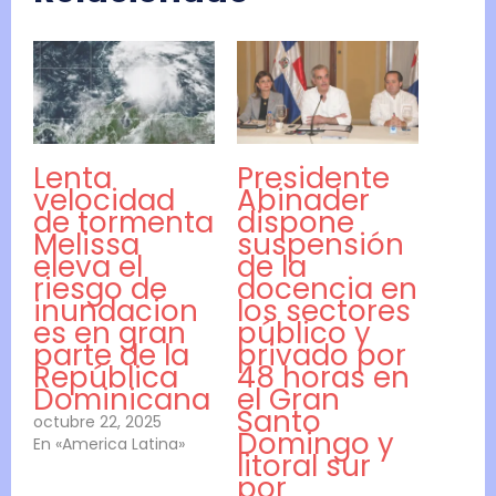
Lenta
Presidente
velocidad
Abinader
de tormenta
dispone
Melissa
suspensión
eleva el
de la
riesgo de
docencia en
inundacion
los sectores
es en gran
público y
parte de la
privado por
República
48 horas en
Dominicana
el Gran
Santo
octubre 22, 2025
Domingo y
En «America Latina»
litoral sur
por