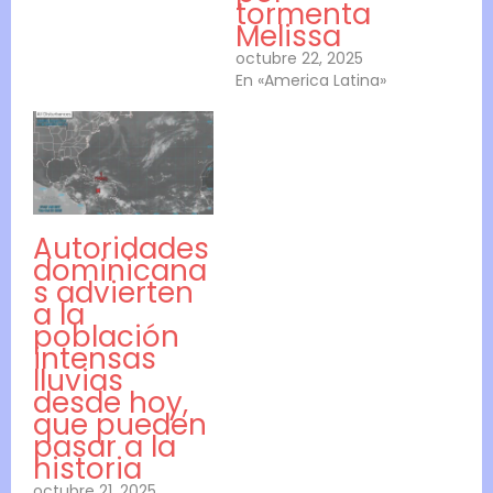
tormenta
Melissa
octubre 22, 2025
En «America Latina»
Autoridades
dominicana
s advierten
a la
población
intensas
lluvias
desde hoy,
que pueden
pasar a la
historia
octubre 21, 2025